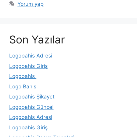
Yorum yap
Son Yazılar
Logobahis Adresi
Logobahis Giriş
Logobahis
Logo Bahis
Logobahis Şikayet
Logobahis Güncel
Logobahis Adresi
Logobahis Giriş