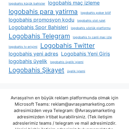
logobahis maç izleme
logobahis küçük bahisler
logobahis para yatirma
logobahis poker blöf
logobahis promosyon kodu
logobahis slot rulet
Logobahis Spor Bahisleri
logobahis sözlük platformu
Logobahis Telegram
logobahis tv canli maç izle
Logobahis Twitter
logobahis tv erişimi
logobahis yeni adres
Logobahis Yeni Giriş
logobahis üyelik
logobahis üyelik i̇şlemi
Logobahis Şikayet
üyelik işlemi
Avrasya'nın en büyük reklam platformunda olmak için
Microsoft Teams:
reklam@avrasyamarketing.com
adresimizden veya Telegram: @Avrasyamarketing
adresimizden irtibat kurabilirsiniz. (Tek iletişim
adreslerimiz teams / telegram ve mail adresimizdir.