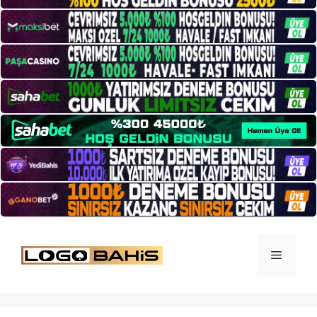
İçeriğe
atla
Menü