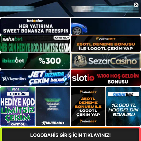
×
LOGOBAHİS GİRİŞ İÇİN TIKLAYINIZ!