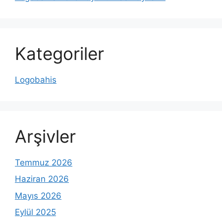
Kategoriler
Logobahis
Arşivler
Temmuz 2026
Haziran 2026
Mayıs 2026
Eylül 2025