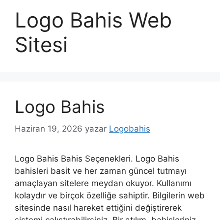
Logo Bahis Web
Sitesi
Logo Bahis
Haziran 19, 2026
yazar
Logobahis
Logo Bahis Bahis Seçenekleri. Logo Bahis
bahisleri basit ve her zaman güncel tutmayı
amaçlayan sitelere meydan okuyor. Kullanımı
kolaydır ve birçok özelliğe sahiptir. Bilgilerin web
sitesinde nasıl hareket ettiğini değiştirerek
sistemi çalıştırabilirsiniz. Bir atılım, bahisleriniz