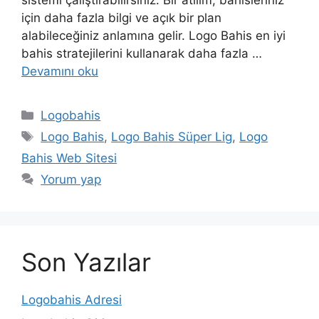
için daha fazla bilgi ve açık bir plan
alabileceğiniz anlamına gelir. Logo Bahis en iyi
bahis stratejilerini kullanarak daha fazla …
Devamını oku
Kategoriler
Logobahis
Etiketler
Logo Bahis
,
Logo Bahis Süper Lig
,
Logo
Bahis Web Sitesi
Yorum yap
Son Yazılar
Logobahis Adresi