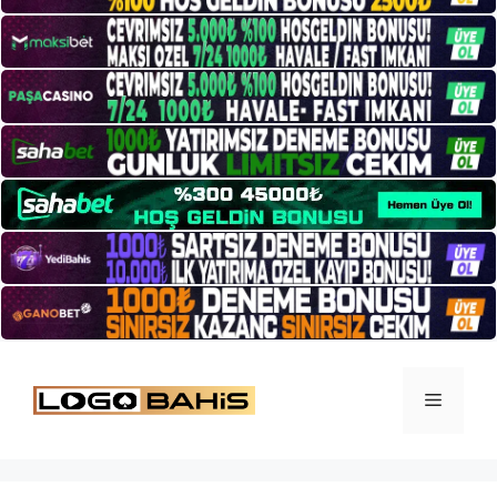
İçeriğe
atla
Menü