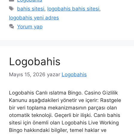
Etiketler
bahis sitesi
,
logobahis bahis sitesi
,
logobahis yeni adres
Yorum yap
Logobahis
Mayıs 15, 2026
yazar
Logobahis
Logobahis Canlı ıslatma Bingo. Casino Gizlilik
Kanunu aşağıdakileri yönetir ve içerir: Rastgele
bir veri toplama mekanizmasının parçası olan
otomatik teknoloji. Geçerli bir ilişki. Canlı bahis
sitesi için önemli olan Logobahis Live Working
Bingo hakkındaki bilgiler, temel haklar ve