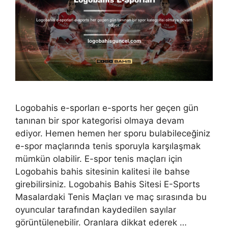
Logobahis e-sporları e-sports her geçen gün
tanınan bir spor kategorisi olmaya devam
ediyor. Hemen hemen her sporu bulabileceğiniz
e-spor maçlarında tenis sporuyla karşılaşmak
mümkün olabilir. E-spor tenis maçları için
Logobahis bahis sitesinin kalitesi ile bahse
girebilirsiniz. Logobahis Bahis Sitesi E-Sports
Masalardaki Tenis Maçları ve maç sırasında bu
oyuncular tarafından kaydedilen sayılar
görüntülenebilir. Oranlara dikkat ederek …