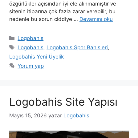
özgürlükler açısından iyi ele alınmamıştır ve
sitenin itibarına çok fazla zarar verebilir, bu
nedenle bu sorun ciddiye …
Devamını oku
Kategoriler
Logobahis
Etiketler
Logobahis
,
Logobahis Spor Bahisleri
,
Logobahis Yeni Üyelik
Yorum yap
Logobahis Site Yapısı
Mayıs 15, 2026
yazar
Logobahis