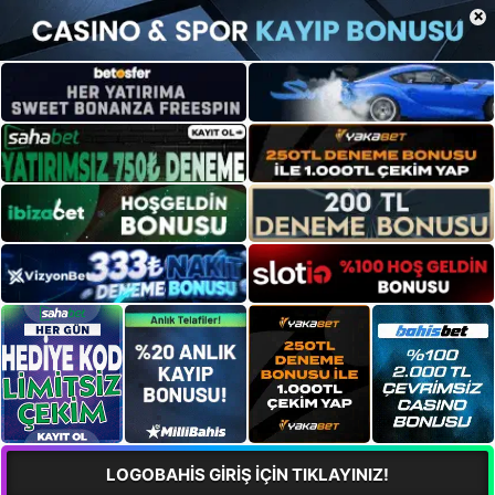
×
LOGOBAHİS GİRİŞ İÇİN TIKLAYINIZ!