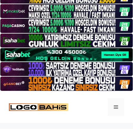
İçeriğe
atla
Menü