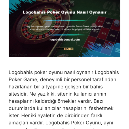
Logobahis poker oyunu nasıl oynanır Logobahis
Poker Game, deneyimli bir personel tarafından
hazırlanan bir altyapı ile gelişen bir bahis
sitesidir. Ne yazık ki, sitenin kullanıcılarının
hesaplarını kaldırdığı örnekler vardır. Bazı
durumlarda kullanıcılar hesaplarını feshetmek
ister. Her iki eyaletin de birbirinden farklı
amaçları vardır. Logobahis Poker Oyunu, aynı