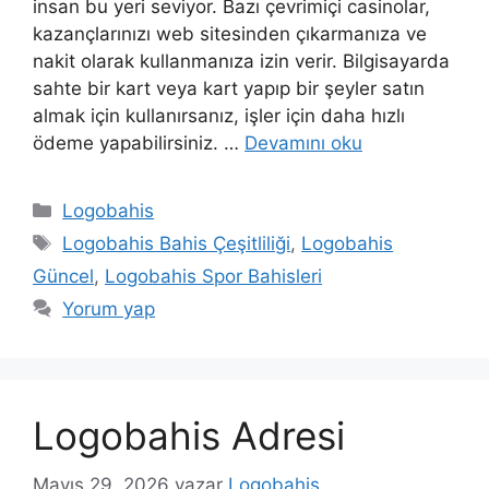
insan bu yeri seviyor. Bazı çevrimiçi casinolar,
kazançlarınızı web sitesinden çıkarmanıza ve
nakit olarak kullanmanıza izin verir. Bilgisayarda
sahte bir kart veya kart yapıp bir şeyler satın
almak için kullanırsanız, işler için daha hızlı
ödeme yapabilirsiniz. …
Devamını oku
Kategoriler
Logobahis
Etiketler
Logobahis Bahis Çeşitliliği
,
Logobahis
Güncel
,
Logobahis Spor Bahisleri
Yorum yap
Logobahis Adresi
Mayıs 29, 2026
yazar
Logobahis