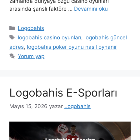
zamanda dünyaya özgü casino oyunları
arasında şanslı faktöre …
Devamını oku
Kategoriler
Logobahis
Etiketler
logobahis casino oyunları
,
logobahis güncel
adres
,
logobahis poker oyunu nasıl oynanır
Yorum yap
Logobahis E-Sporları
Mayıs 15, 2026
yazar
Logobahis