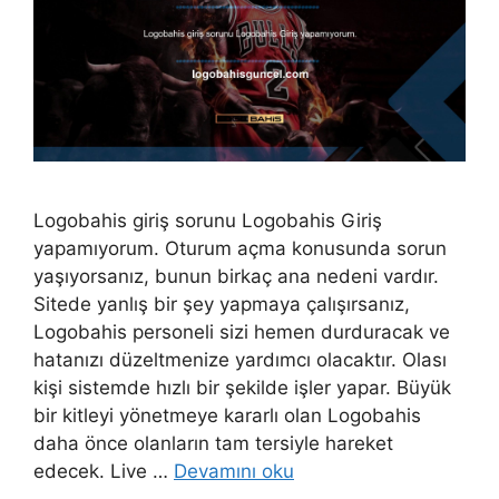
Logobahis giriş sorunu Logobahis Giriş
yapamıyorum. Oturum açma konusunda sorun
yaşıyorsanız, bunun birkaç ana nedeni vardır.
Sitede yanlış bir şey yapmaya çalışırsanız,
Logobahis personeli sizi hemen durduracak ve
hatanızı düzeltmenize yardımcı olacaktır. Olası
kişi sistemde hızlı bir şekilde işler yapar. Büyük
bir kitleyi yönetmeye kararlı olan Logobahis
daha önce olanların tam tersiyle hareket
edecek. Live …
Devamını oku