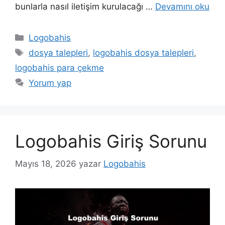
bunlarla nasıl iletişim kurulacağı …
Devamını oku
Kategoriler
Logobahis
Etiketler
dosya talepleri
,
logobahis dosya talepleri
,
logobahis para çekme
Yorum yap
Logobahis Giriş Sorunu
Mayıs 18, 2026
yazar
Logobahis