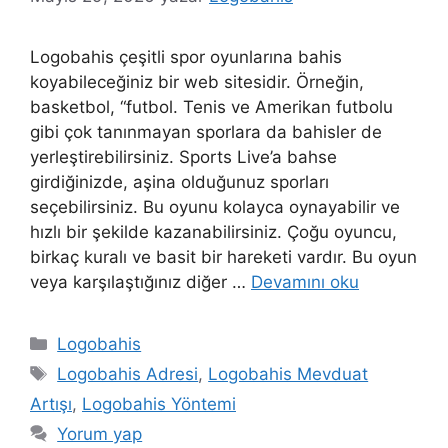
Logobahis çeşitli spor oyunlarına bahis
koyabileceğiniz bir web sitesidir. Örneğin,
basketbol, “futbol. Tenis ve Amerikan futbolu
gibi çok tanınmayan sporlara da bahisler de
yerleştirebilirsiniz. Sports Live’a bahse
girdiğinizde, aşina olduğunuz sporları
seçebilirsiniz. Bu oyunu kolayca oynayabilir ve
hızlı bir şekilde kazanabilirsiniz. Çoğu oyuncu,
birkaç kuralı ve basit bir hareketi vardır. Bu oyun
veya karşılaştığınız diğer …
Devamını oku
Kategoriler
Logobahis
Etiketler
Logobahis Adresi
,
Logobahis Mevduat
Artışı
,
Logobahis Yöntemi
Yorum yap