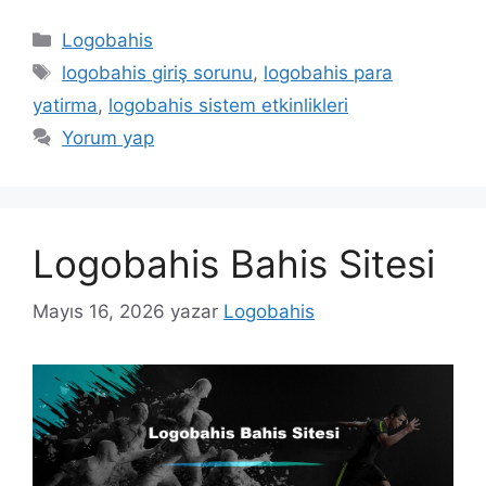
Kategoriler
Logobahis
Etiketler
logobahis giriş sorunu
,
logobahis para
yatirma
,
logobahis sistem etkinlikleri
Yorum yap
Logobahis Bahis Sitesi
Mayıs 16, 2026
yazar
Logobahis