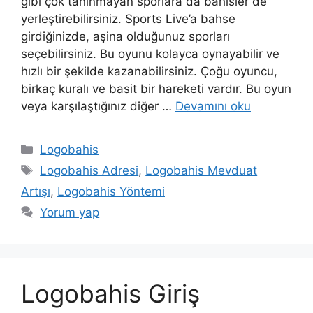
gibi çok tanınmayan sporlara da bahisler de
yerleştirebilirsiniz. Sports Live’a bahse
girdiğinizde, aşina olduğunuz sporları
seçebilirsiniz. Bu oyunu kolayca oynayabilir ve
hızlı bir şekilde kazanabilirsiniz. Çoğu oyuncu,
birkaç kuralı ve basit bir hareketi vardır. Bu oyun
veya karşılaştığınız diğer …
Devamını oku
Kategoriler
Logobahis
Etiketler
Logobahis Adresi
,
Logobahis Mevduat
Artışı
,
Logobahis Yöntemi
Yorum yap
Logobahis Giriş