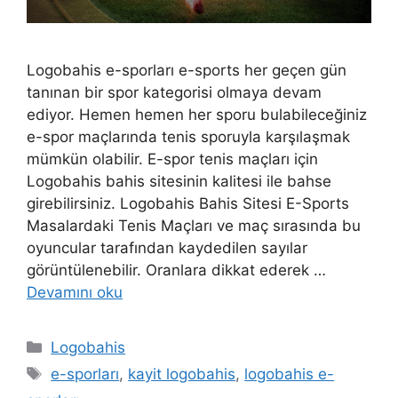
Logobahis e-sporları e-sports her geçen gün
tanınan bir spor kategorisi olmaya devam
ediyor. Hemen hemen her sporu bulabileceğiniz
e-spor maçlarında tenis sporuyla karşılaşmak
mümkün olabilir. E-spor tenis maçları için
Logobahis bahis sitesinin kalitesi ile bahse
girebilirsiniz. Logobahis Bahis Sitesi E-Sports
Masalardaki Tenis Maçları ve maç sırasında bu
oyuncular tarafından kaydedilen sayılar
görüntülenebilir. Oranlara dikkat ederek …
Devamını oku
Kategoriler
Logobahis
Etiketler
e-sporları
,
kayit logobahis
,
logobahis e-