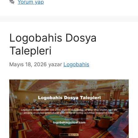
Yorum yap
Logobahis Dosya
Talepleri
Mayıs 18, 2026
yazar
Logobahis