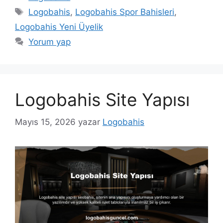
Etiketler
Logobahis
,
Logobahis Spor Bahisleri
,
Logobahis Yeni Üyelik
Yorum yap
Logobahis Site Yapısı
Mayıs 15, 2026
yazar
Logobahis