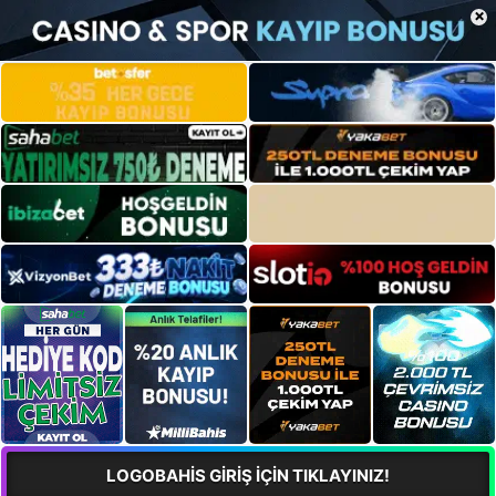
×
LOGOBAHİS GİRİŞ İÇİN TIKLAYINIZ!