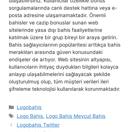
ulaşabilirsiniz. Kullanıcılar özellikle bonus
sorgulamalarında canlı destek hattına veya e-
posta adresine ulaşamamaktadır. Önemli
bahisler ve cazip bonuslar sunan web
sitelerinde yasa dışı bahis faaliyetlerine
katılmak üzere bir grup bireyi bir araya getirin.
Bahis sağlayıcılarının popülaritesi arttıkça bahis
meraklıları arasında güven konusundaki
endişeler de artıyor. Web sitesinin altyapısı,
kullanıcıların ihtiyaç duydukları bilgileri kolayca
anlayıp ulaşabilmelerini sağlayacak şekilde
oluşturulmuş olup, tüm müşteri verileri ileri
şifreleme teknolojisi kullanılarak korunmaktadır.
Kategoriler
Logobahis
Etiketler
Logo Bahis
,
Logo Bahis Mevcut Bahis
Logobahis Twitter