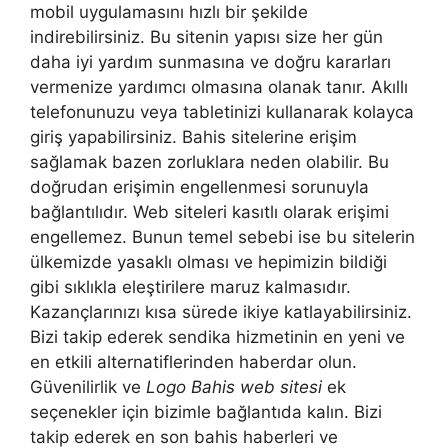
mobil uygulamasını hızlı bir şekilde
indirebilirsiniz. Bu sitenin yapısı size her gün
daha iyi yardım sunmasına ve doğru kararları
vermenize yardımcı olmasına olanak tanır. Akıllı
telefonunuzu veya tabletinizi kullanarak kolayca
giriş yapabilirsiniz. Bahis sitelerine erişim
sağlamak bazen zorluklara neden olabilir. Bu
doğrudan erişimin engellenmesi sorunuyla
bağlantılıdır. Web siteleri kasıtlı olarak erişimi
engellemez. Bunun temel sebebi ise bu sitelerin
ülkemizde yasaklı olması ve hepimizin bildiği
gibi sıklıkla eleştirilere maruz kalmasıdır.
Kazançlarınızı kısa sürede ikiye katlayabilirsiniz.
Bizi takip ederek sendika hizmetinin en yeni ve
en etkili alternatiflerinden haberdar olun.
Güvenilirlik ve
Logo Bahis web sitesi
ek
seçenekler için bizimle bağlantıda kalın. Bizi
takip ederek en son bahis haberleri ve