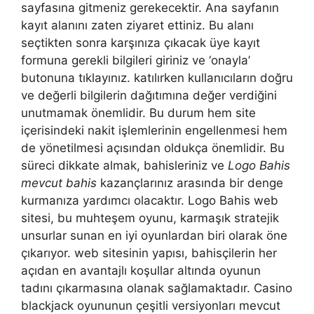
sayfasına gitmeniz gerekecektir. Ana sayfanın
kayıt alanını zaten ziyaret ettiniz. Bu alanı
seçtikten sonra karşınıza çıkacak üye kayıt
formuna gerekli bilgileri giriniz ve ‘onayla’
butonuna tıklayınız. katılırken kullanıcıların doğru
ve değerli bilgilerin dağıtımına değer verdiğini
unutmamak önemlidir. Bu durum hem site
içerisindeki nakit işlemlerinin engellenmesi hem
de yönetilmesi açısından oldukça önemlidir. Bu
süreci dikkate almak, bahisleriniz ve
Logo Bahis
mevcut bahis
kazançlarınız arasında bir denge
kurmanıza yardımcı olacaktır. Logo Bahis web
sitesi, bu muhteşem oyunu, karmaşık stratejik
unsurlar sunan en iyi oyunlardan biri olarak öne
çıkarıyor. web sitesinin yapısı, bahisçilerin her
açıdan en avantajlı koşullar altında oyunun
tadını çıkarmasına olanak sağlamaktadır. Casino
blackjack oyununun çeşitli versiyonları mevcut