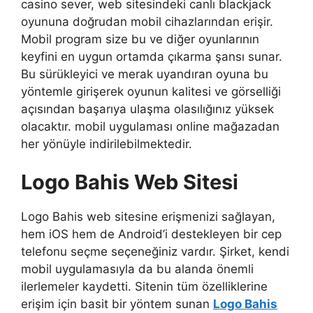
casino sever, web sitesindeki canlı blackjack
oyununa doğrudan mobil cihazlarından erişir.
Mobil program size bu ve diğer oyunlarının
keyfini en uygun ortamda çıkarma şansı sunar.
Bu sürükleyici ve merak uyandıran oyuna bu
yöntemle girişerek oyunun kalitesi ve görselliği
açısından başarıya ulaşma olasılığınız yüksek
olacaktır. mobil uygulaması online mağazadan
her yönüyle indirilebilmektedir.
Logo Bahis Web Sitesi
Logo Bahis web sitesine erişmenizi sağlayan,
hem iOS hem de Android’i destekleyen bir cep
telefonu seçme seçeneğiniz vardır. Şirket, kendi
mobil uygulamasıyla da bu alanda önemli
ilerlemeler kaydetti. Sitenin tüm özelliklerine
erişim için basit bir yöntem sunan
Logo Bahis