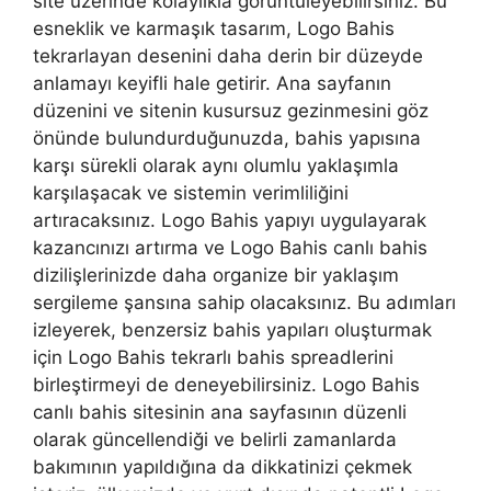
site üzerinde kolaylıkla görüntüleyebilirsiniz. Bu
esneklik ve karmaşık tasarım, Logo Bahis
tekrarlayan desenini daha derin bir düzeyde
anlamayı keyifli hale getirir. Ana sayfanın
düzenini ve sitenin kusursuz gezinmesini göz
önünde bulundurduğunuzda, bahis yapısına
karşı sürekli olarak aynı olumlu yaklaşımla
karşılaşacak ve sistemin verimliliğini
artıracaksınız. Logo Bahis yapıyı uygulayarak
kazancınızı artırma ve Logo Bahis canlı bahis
dizilişlerinizde daha organize bir yaklaşım
sergileme şansına sahip olacaksınız. Bu adımları
izleyerek, benzersiz bahis yapıları oluşturmak
için Logo Bahis tekrarlı bahis spreadlerini
birleştirmeyi de deneyebilirsiniz. Logo Bahis
canlı bahis sitesinin ana sayfasının düzenli
olarak güncellendiği ve belirli zamanlarda
bakımının yapıldığına da dikkatinizi çekmek