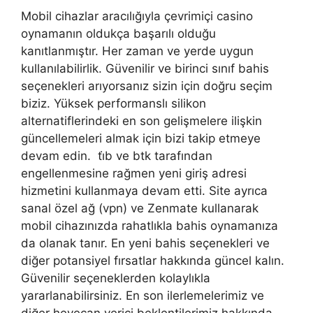
Mobil cihazlar aracılığıyla çevrimiçi casino
oynamanın oldukça başarılı olduğu
kanıtlanmıştır. Her zaman ve yerde uygun
kullanılabilirlik. Güvenilir ve birinci sınıf bahis
seçenekleri arıyorsanız sizin için doğru seçim
biziz. Yüksek performanslı silikon
alternatiflerindeki en son gelişmelere ilişkin
güncellemeleri almak için bizi takip etmeye
devam edin. ti̇b ve btk tarafından
engellenmesine rağmen yeni giriş adresi
hizmetini kullanmaya devam etti. Site ayrıca
sanal özel ağ (vpn) ve Zenmate kullanarak
mobil cihazınızda rahatlıkla bahis oynamanıza
da olanak tanır. En yeni bahis seçenekleri ve
diğer potansiyel fırsatlar hakkında güncel kalın.
Güvenilir seçeneklerden kolaylıkla
yararlanabilirsiniz. En son ilerlemelerimiz ve
diğer heyecan verici beklentilerimiz hakkında