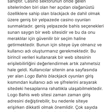
sahiptir. Casino sektörünün önde gelen
sitelerinden biri olan her açıdan olağanüstü
özelliklere sahip olan blackjack de dahil olmak
üzere geniş bir yelpazede casino oyunları
sunmaktadır. geniş yelpazede bahis seçenekleri
sunan saygın bir web sitesidir ve bu da onu
meraklılar için güvenilir bir seçim haline
getirmektedir. Bunun için siteye üye olmanız ve
kullanıcı adı oluşturmanız gerekmektedir. Bu
birincil verileri kullanarak bir web sitesinin
erişilebilirliğini değerlendirmek artık zahmetsiz
hale geldi. Kullanıcılar sitenin ana sayfasında
yer alan
Logo Bahis blackjack oyunları
giriş
kısmından kullanıcı adı ve şifrelerini arayarak
sitedeki hesaplarına rahatlıkla ulaşabilmektedir.
Logo Bahis web sitesi zaman zaman giriş
adresini değiştirebilir, bu nedenle siteye
erişirken dikkatli olmak önemlidir. Çok sayıda