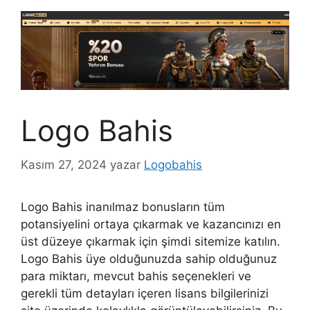
Logo Bahis
Kasım 27, 2024
yazar
Logobahis
Logo Bahis inanılmaz bonusların tüm
potansiyelini ortaya çıkarmak ve kazancınızı en
üst düzeye çıkarmak için şimdi sitemize katılın.
Logo Bahis üye olduğunuzda sahip olduğunuz
para miktarı, mevcut bahis seçenekleri ve
gerekli tüm detayları içeren lisans bilgilerinizi