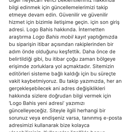
bilgi edinmek için güncellemelerimizi takip
etmeye devam edin. Güvenilir ve güvenilir
hizmet için bizimle iletişime geçin. için son giriş
adresi. Logo Bahis hakkında. İnternetten
araştırma
Logo Bahis mobil kayıt
yaptığımızda
bu siparişin itibar açısından rakiplerinden bir
adım önde olduğunu keşfettik. Daha önce de
belirtildiği gibi, bu itibar çoğu zaman bölgeye
erişimde zorluklara yol açmaktadır. Sitemizin
editörleri sisteme bağlı kaldığı için bu süreçte
vakit kaybetmiyoruz. Bu takip yazımızda, her an
gerçekleşebilecek ani adres değişiklikleri
hakkında sizlere doğrudan bilgi vermek için
‘Logo Bahis yeni adresi’ yazımızı
güncelleyeceğiz. Siteyle ilgili herhangi bir
sorunuz veya endişeniz varsa, tanınmış e-posta
adresimizi kullanarak bize kolayca