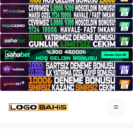
İçeriğe
atla
Menü