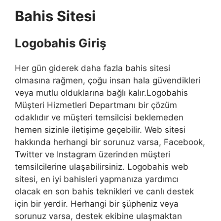
Bahis Sitesi
Logobahis Giriş
Her gün giderek daha fazla bahis sitesi
olmasına rağmen, çoğu insan hala güvendikleri
veya mutlu olduklarına bağlı kalır.Logobahis
Müşteri Hizmetleri Departmanı bir çözüm
odaklıdır ve müşteri temsilcisi beklemeden
hemen sizinle iletişime geçebilir. Web sitesi
hakkında herhangi bir sorunuz varsa, Facebook,
Twitter ve Instagram üzerinden müşteri
temsilcilerine ulaşabilirsiniz. Logobahis web
sitesi, en iyi bahisleri yapmanıza yardımcı
olacak en son bahis teknikleri ve canlı destek
için bir yerdir. Herhangi bir şüpheniz veya
sorunuz varsa, destek ekibine ulaşmaktan