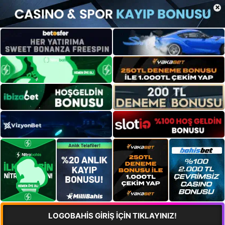
×
LOGOBAHİS GİRİŞ İÇİN TIKLAYINIZ!