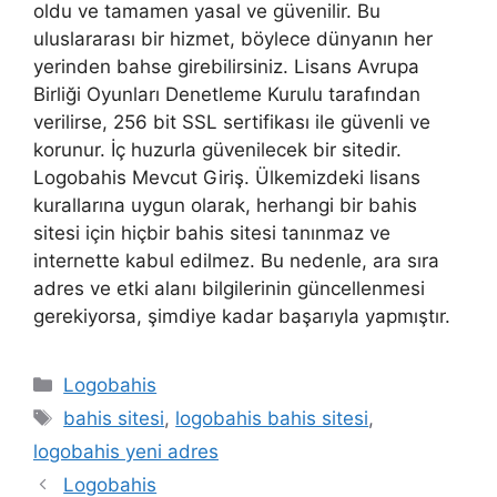
oldu ve tamamen yasal ve güvenilir. Bu
uluslararası bir hizmet, böylece dünyanın her
yerinden bahse girebilirsiniz. Lisans Avrupa
Birliği Oyunları Denetleme Kurulu tarafından
verilirse, 256 bit SSL sertifikası ile güvenli ve
korunur. İç huzurla güvenilecek bir sitedir.
Logobahis Mevcut Giriş. Ülkemizdeki lisans
kurallarına uygun olarak, herhangi bir bahis
sitesi için hiçbir bahis sitesi tanınmaz ve
internette kabul edilmez. Bu nedenle, ara sıra
adres ve etki alanı bilgilerinin güncellenmesi
gerekiyorsa, şimdiye kadar başarıyla yapmıştır.
Kategoriler
Logobahis
Etiketler
bahis sitesi
,
logobahis bahis sitesi
,
logobahis yeni adres
Logobahis