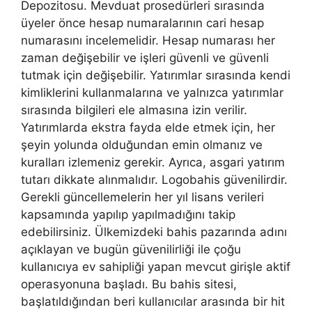
Depozitosu. Mevduat prosedürleri sırasında
üyeler önce hesap numaralarının cari hesap
numarasını incelemelidir. Hesap numarası her
zaman değişebilir ve işleri güvenli ve güvenli
tutmak için değişebilir. Yatırımlar sırasında kendi
kimliklerini kullanmalarına ve yalnızca yatırımlar
sırasında bilgileri ele almasına izin verilir.
Yatırımlarda ekstra fayda elde etmek için, her
şeyin yolunda olduğundan emin olmanız ve
kuralları izlemeniz gerekir. Ayrıca, asgari yatırım
tutarı dikkate alınmalıdır. Logobahis güvenilirdir.
Gerekli güncellemelerin her yıl lisans verileri
kapsamında yapılıp yapılmadığını takip
edebilirsiniz. Ülkemizdeki bahis pazarında adını
açıklayan ve bugün güvenilirliği ile çoğu
kullanıcıya ev sahipliği yapan mevcut girişle aktif
operasyonuna başladı. Bu bahis sitesi,
başlatıldığından beri kullanıcılar arasında bir hit