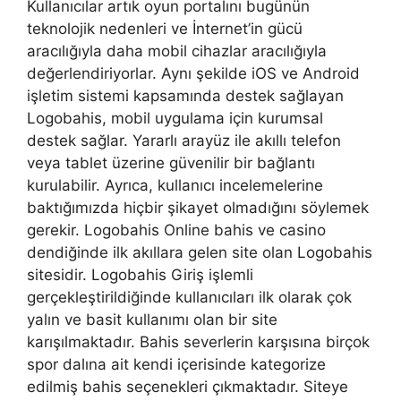
Kullanıcılar artık oyun portalını bugünün
teknolojik nedenleri ve İnternet’in gücü
aracılığıyla daha mobil cihazlar aracılığıyla
değerlendiriyorlar. Aynı şekilde iOS ve Android
işletim sistemi kapsamında destek sağlayan
Logobahis, mobil uygulama için kurumsal
destek sağlar. Yararlı arayüz ile akıllı telefon
veya tablet üzerine güvenilir bir bağlantı
kurulabilir. Ayrıca, kullanıcı incelemelerine
baktığımızda hiçbir şikayet olmadığını söylemek
gerekir. Logobahis Online bahis ve casino
dendiğinde ilk akıllara gelen site olan Logobahis
sitesidir. Logobahis Giriş işlemli
gerçekleştirildiğinde kullanıcıları ilk olarak çok
yalın ve basit kullanımı olan bir site
karışılmaktadır. Bahis severlerin karşısına birçok
spor dalına ait kendi içerisinde kategorize
edilmiş bahis seçenekleri çıkmaktadır. Siteye