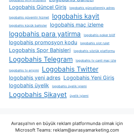
logobahis giriş problemi
Logobahis Güncel Giriş
logobahis güncellenmiş adres
logobahis kayit
logobahis güvenilir hizmet
logobahis maç izleme
logobahis küçük bahisler
logobahis para yatirma
logobahis poker blöf
logobahis promosyon kodu
logobahis slot rulet
Logobahis Spor Bahisleri
logobahis sözlük platformu
Logobahis Telegram
logobahis tv canli maç izle
Logobahis Twitter
logobahis tv erişimi
logobahis yeni adres
Logobahis Yeni Giriş
logobahis üyelik
logobahis üyelik i̇şlemi
Logobahis Şikayet
üyelik işlemi
Avrasya'nın en büyük reklam platformunda olmak için
Microsoft Teams:
reklam@avrasyamarketing.com