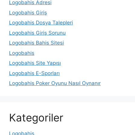
Logobahis Adresi
Logobahis Giriş
Logobahis Dosya Talepleri
Logobahis Giriş Sorunu
Logobahis Bahis Sitesi
Logobahis
Logobahis Site Yapısı
Logobahis E-Sporları
Logobahis Poker Oyunu Nasıl Oynanır
Kategoriler
Logobahis