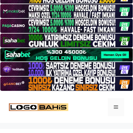
İçeriğe
atla
Menü