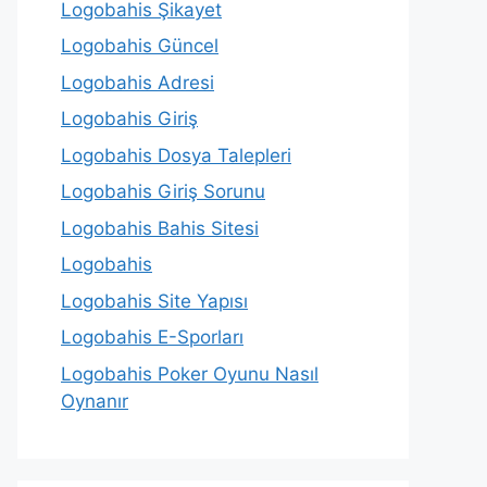
Logobahis Şikayet
Logobahis Güncel
Logobahis Adresi
Logobahis Giriş
Logobahis Dosya Talepleri
Logobahis Giriş Sorunu
Logobahis Bahis Sitesi
Logobahis
Logobahis Site Yapısı
Logobahis E-Sporları
Logobahis Poker Oyunu Nasıl
Oynanır