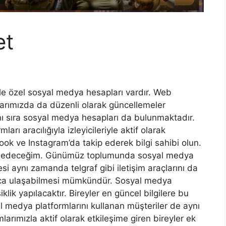
et
kle özel sosyal medya hesapları vardır. Web
larımızda da düzenli olarak güncellemeler
nı sıra sosyal medya hesapları da bulunmaktadır.
arı aracılığıyla izleyicileriyle aktif olarak
book ve Instagram’da takip ederek bilgi sahibi olun.
hil edeceğim. Günümüz toplumunda sosyal medya
si aynı zamanda telgraf gibi iletişim araçlarını da
ayca ulaşabilmesi mümkündür. Sosyal medya
iklik yapılacaktır. Bireyler en güncel bilgilere bu
l medya platformlarını kullanan müşteriler de aynı
larımızla aktif olarak etkileşime giren bireyler ek