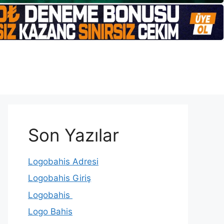
Son Yazılar
Logobahis Adresi
Logobahis Giriş
Logobahis
Logo Bahis