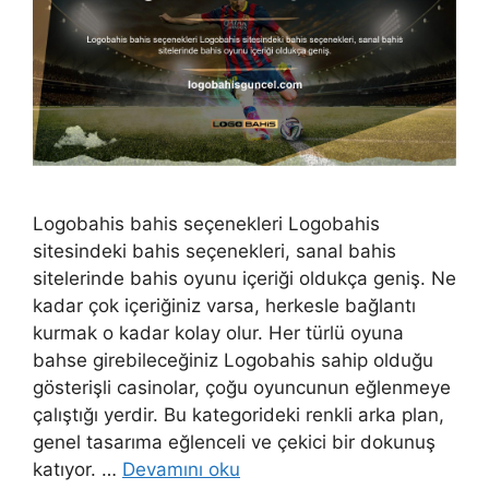
Logobahis bahis seçenekleri Logobahis
sitesindeki bahis seçenekleri, sanal bahis
sitelerinde bahis oyunu içeriği oldukça geniş. Ne
kadar çok içeriğiniz varsa, herkesle bağlantı
kurmak o kadar kolay olur. Her türlü oyuna
bahse girebileceğiniz Logobahis sahip olduğu
gösterişli casinolar, çoğu oyuncunun eğlenmeye
çalıştığı yerdir. Bu kategorideki renkli arka plan,
genel tasarıma eğlenceli ve çekici bir dokunuş
katıyor. …
Devamını oku