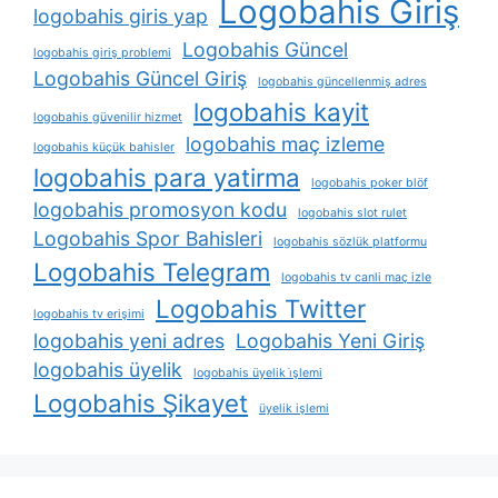
Logobahis Giriş
logobahis giris yap
Logobahis Güncel
logobahis giriş problemi
Logobahis Güncel Giriş
logobahis güncellenmiş adres
logobahis kayit
logobahis güvenilir hizmet
logobahis maç izleme
logobahis küçük bahisler
logobahis para yatirma
logobahis poker blöf
logobahis promosyon kodu
logobahis slot rulet
Logobahis Spor Bahisleri
logobahis sözlük platformu
Logobahis Telegram
logobahis tv canli maç izle
Logobahis Twitter
logobahis tv erişimi
logobahis yeni adres
Logobahis Yeni Giriş
logobahis üyelik
logobahis üyelik i̇şlemi
Logobahis Şikayet
üyelik işlemi