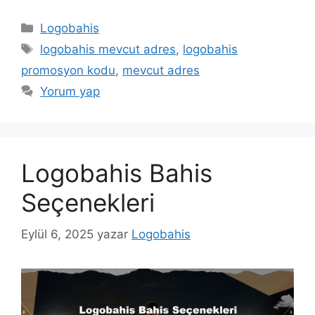
Kategoriler
Logobahis
Etiketler
logobahis mevcut adres
,
logobahis
promosyon kodu
,
mevcut adres
Yorum yap
Logobahis Bahis
Seçenekleri
Eylül 6, 2025
yazar
Logobahis