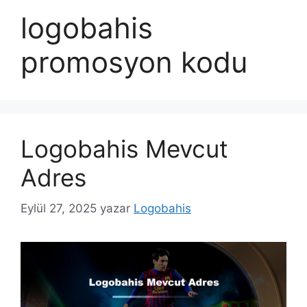
logobahis
promosyon kodu
Logobahis Mevcut
Adres
Eylül 27, 2025
yazar
Logobahis