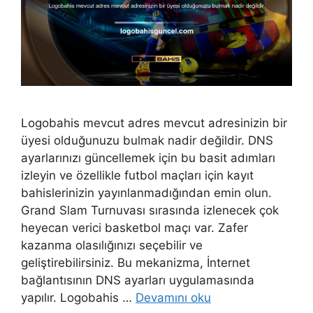
Logobahis mevcut adres mevcut adresinizin bir
üyesi olduğunuzu bulmak nadir değildir. DNS
ayarlarınızı güncellemek için bu basit adımları
izleyin ve özellikle futbol maçları için kayıt
bahislerinizin yayınlanmadığından emin olun.
Grand Slam Turnuvası sırasında izlenecek çok
heyecan verici basketbol maçı var. Zafer
kazanma olasılığınızı seçebilir ve
geliştirebilirsiniz. Bu mekanizma, İnternet
bağlantısının DNS ayarları uygulamasında
yapılır. Logobahis …
Devamını oku