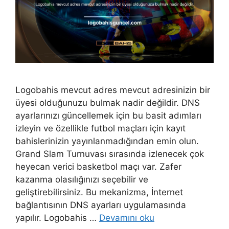
Logobahis mevcut adres mevcut adresinizin bir
üyesi olduğunuzu bulmak nadir değildir. DNS
ayarlarınızı güncellemek için bu basit adımları
izleyin ve özellikle futbol maçları için kayıt
bahislerinizin yayınlanmadığından emin olun.
Grand Slam Turnuvası sırasında izlenecek çok
heyecan verici basketbol maçı var. Zafer
kazanma olasılığınızı seçebilir ve
geliştirebilirsiniz. Bu mekanizma, İnternet
bağlantısının DNS ayarları uygulamasında
yapılır. Logobahis …
Devamını oku