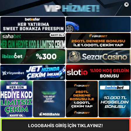
×
LOGOBAHİS GİRİŞ İÇİN TIKLAYINIZ!