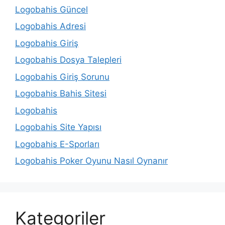
Logobahis Güncel
Logobahis Adresi
Logobahis Giriş
Logobahis Dosya Talepleri
Logobahis Giriş Sorunu
Logobahis Bahis Sitesi
Logobahis
Logobahis Site Yapısı
Logobahis E-Sporları
Logobahis Poker Oyunu Nasıl Oynanır
Kategoriler