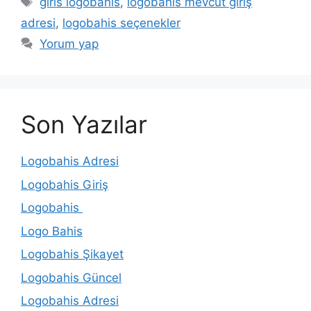
giris logobahis
,
logobahis mevcut giriş
adresi
,
logobahis seçenekler
Yorum yap
Son Yazılar
Logobahis Adresi
Logobahis Giriş
Logobahis
Logo Bahis
Logobahis Şikayet
Logobahis Güncel
Logobahis Adresi