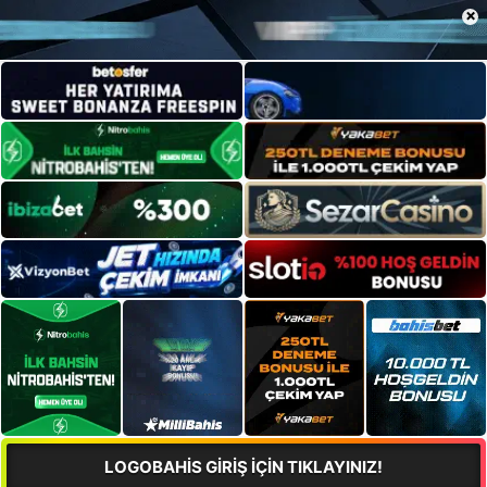
×
LOGOBAHİS GİRİŞ İÇİN TIKLAYINIZ!