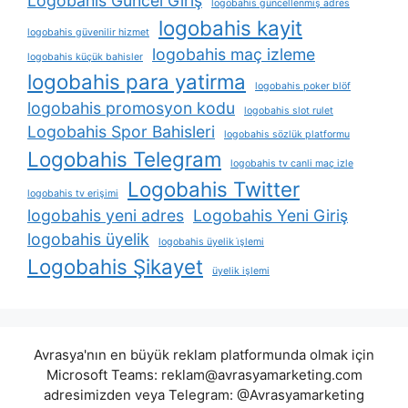
Logobahis Güncel Giriş
logobahis güncellenmiş adres
logobahis kayit
logobahis güvenilir hizmet
logobahis maç izleme
logobahis küçük bahisler
logobahis para yatirma
logobahis poker blöf
logobahis promosyon kodu
logobahis slot rulet
Logobahis Spor Bahisleri
logobahis sözlük platformu
Logobahis Telegram
logobahis tv canli maç izle
Logobahis Twitter
logobahis tv erişimi
logobahis yeni adres
Logobahis Yeni Giriş
logobahis üyelik
logobahis üyelik i̇şlemi
Logobahis Şikayet
üyelik işlemi
Avrasya'nın en büyük reklam platformunda olmak için
Microsoft Teams:
reklam@avrasyamarketing.com
adresimizden veya Telegram: @Avrasyamarketing